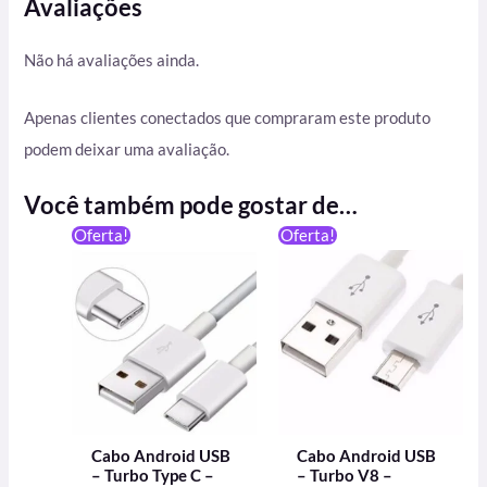
Avaliações
Não há avaliações ainda.
Apenas clientes conectados que compraram este produto
podem deixar uma avaliação.
Você também pode gostar de…
O
O
Oferta!
Oferta!
preço
preço
original
atual
era:
é:
R$ 39,90.
R$ 25,00.
Cabo Android USB
Cabo Android USB
– Turbo Type C –
– Turbo V8 –