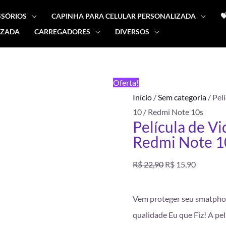
SSÓRIOS
CAPINHA PARA CELULAR PERSONALIZADA

IZADA
CARREGADORES
DIVERSOS
Película
O
O
de
preço
preço
Vidro
Oferta!
3D
original
atual
Início
/
Sem categoria
/ Pel
Xiaomi
10 / Redmi Note 10s
Redmi
era:
é:
Película de V
Note
Redmi Note 1
R$ 22,90.
R$ 15,90
10
/
R$
22,90
R$
15,90
Redmi
Note
Vem proteger seu smatphon
10s
quantidade
qualidade Eu que Fiz! A pelí