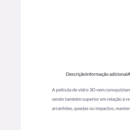
Descrição
Informação adicional
A
A película de vidro 3D vem consquistan
sendo também superior em relação à res
arranhões, quedas ou impactos, manten