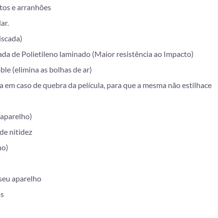
tos e arranhões
ar.
iscada)
da de Polietileno laminado (Maior resistência ao Impacto)
e (elimina as bolhas de ar)
 em caso de quebra da película, para que a mesma não estilhace
 aparelho)
de nitidez
ho)
 seu aparelho
as