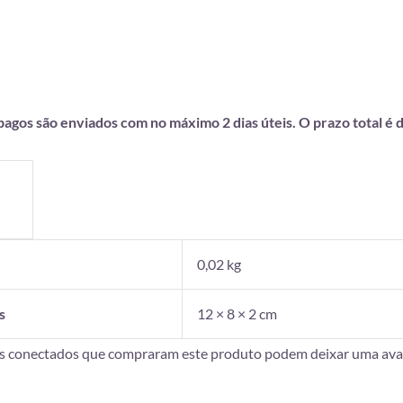
gos são enviados com no máximo 2 dias úteis. O prazo total é de
0,02 kg
s
12 × 8 × 2 cm
es conectados que compraram este produto podem deixar uma aval