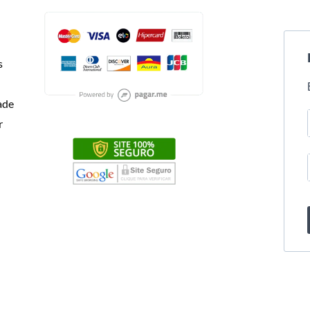
s
dade
r