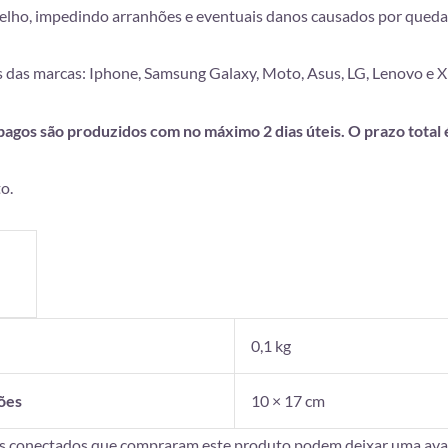
lho, impedindo arranhões e eventuais danos causados por queda
 das marcas: Iphone, Samsung Galaxy, Moto, Asus, LG, Lenovo e 
gos são produzidos com no máximo 2 dias úteis. O prazo total é 
o.
o
0,1 kg
ões
10 × 17 cm
es conectados que compraram este produto podem deixar uma aval