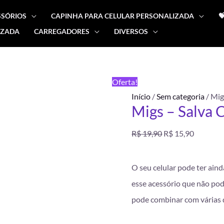
SSÓRIOS
CAPINHA PARA CELULAR PERSONALIZADA

IZADA
CARREGADORES
DIVERSOS
O
O
preço
preço
Oferta!
original
atual
Início
/
Sem categoria
/ Mig
Migs – Salva C
era:
é:
R$
19,90
R$
15,90
R$ 19,90.
R$ 15,90
O seu celular pode ter aind
esse acessório que não pod
pode combinar com várias d