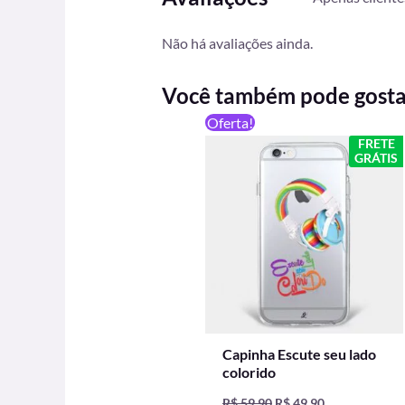
Não há avaliações ainda.
Você também pode gost
O
O
Oferta!
preço
preço
FRETE
original
atual
GRÁTIS
era:
é:
R$ 59,90.
R$ 49,90.
Capinha Escute seu lado
colorido
R$
59,90
R$
49,90