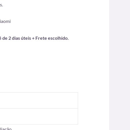
s.
Xiaomi
de 2 dias úteis + Frete escolhido.
iação.