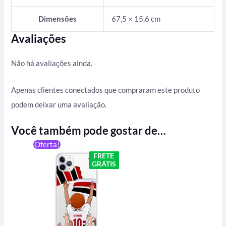
Dimensões
67,5 × 15,6 cm
Avaliações
Não há avaliações ainda.
Apenas clientes conectados que compraram este produto
podem deixar uma avaliação.
Você também pode gostar de…
O
O
Oferta!
preço
preço
FRETE
original
atual
GRÁTIS
era:
é:
R$ 59,90.
R$ 49,90.