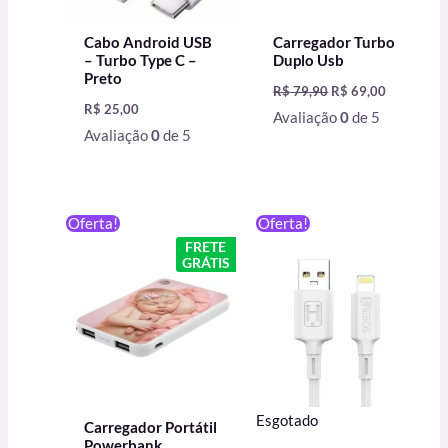
Cabo Android USB
Carregador Turbo
– Turbo Type C –
Duplo Usb
Preto
R$
79,90
R$
69,00
R$
25,00
Avaliação
0
de 5
Avaliação
0
de 5
O
O
O
O
Oferta!
Oferta!
preço
preço
preço
preço
FRETE
original
atual
original
atual
GRÁTIS
era:
é:
era:
é:
R$ 199,90.
R$ 149,90.
R$ 39,90.
R$ 25,00.
Esgotado
Carregador Portátil
Powerbank