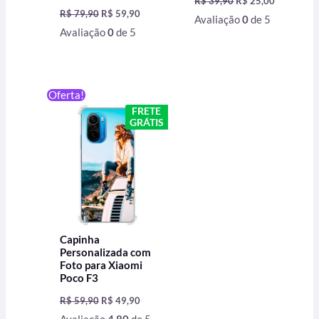
R$
39,90
R$
25,00
R$
79,90
R$
59,90
Avaliação
0
de 5
Avaliação
0
de 5
O
O
Oferta!
preço
preço
FRETE
original
atual
GRÁTIS
era:
é:
R$ 59,90.
R$ 49,90.
Capinha
Personalizada com
Foto para Xiaomi
Poco F3
R$
59,90
R$
49,90