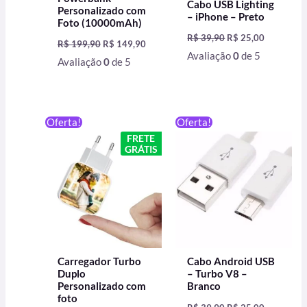
Cabo USB Lighting
Personalizado com
– iPhone – Preto
Foto (10000mAh)
R$
39,90
R$
25,00
R$
199,90
R$
149,90
Avaliação
0
de 5
Avaliação
0
de 5
O
O
O
O
Oferta!
Oferta!
preço
preço
preço
preço
FRETE
original
atual
original
atual
GRÁTIS
era:
é:
era:
é:
R$ 79,90.
R$ 59,90.
R$ 39,90.
R$ 25,00.
Carregador Turbo
Cabo Android USB
Duplo
– Turbo V8 –
Personalizado com
Branco
foto