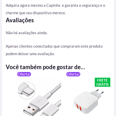
Adquira agora mesmo a Capinha e garanta a segurança e o
charme que seu dispositivo merece.
Avaliações
Não há avaliações ainda.
Apenas clientes conectados que compraram este produto
podem deixar uma avaliação.
Você também pode gostar de…
O
O
Oferta!
Oferta!
preço
preço
FRETE
original
atual
GRÁTIS
era:
é:
R$ 79,90.
R$ 69,00.