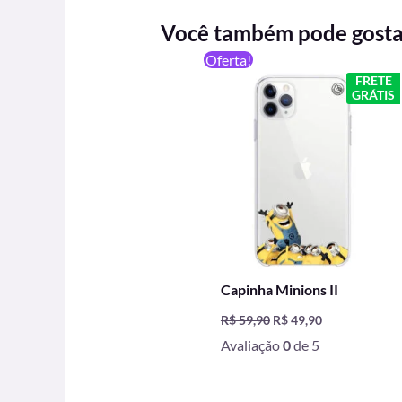
Você também pode gost
O
O
Oferta!
preço
preço
FRETE
original
atual
GRÁTIS
era:
é:
R$ 59,90.
R$ 49,90.
Capinha Minions II
R$
59,90
R$
49,90
Avaliação
0
de 5