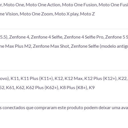
r, Moto One, Moto One Action, Moto One Fusion, Moto One Fus
e Vision, Moto One Zoom, Moto X play, Moto Z
.5), Zenfone 4, Zenfone 4 Selfie, Zenfone 4 Selfie Pro, Zenfone 5 S
one Max Plus M2, Zenfone Max Shot, Zenfone Selfie (modelo antigo
vo), K11, K11 Plus (K11+), K12, K12 Max, K12 Plus (K12+), K22, 
52, K61, K62, K62 Plus (K62+), K8 Plus (K8+), K9
es conectados que compraram este produto podem deixar uma aval