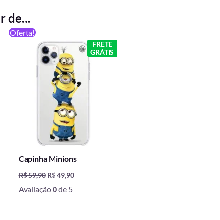
ar de…
O
O
Oferta!
preço
preço
FRETE
original
atual
GRÁTIS
era:
é:
R$ 59,90.
R$ 49,90.
Capinha Minions
R$
59,90
R$
49,90
Avaliação
0
de 5