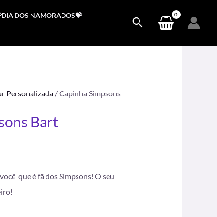
DIA DOS NAMORADOS💝
ar Personalizada
/ Capinha Simpsons
sons Bart
.
a você que é fã dos Simpsons! O seu
eiro!