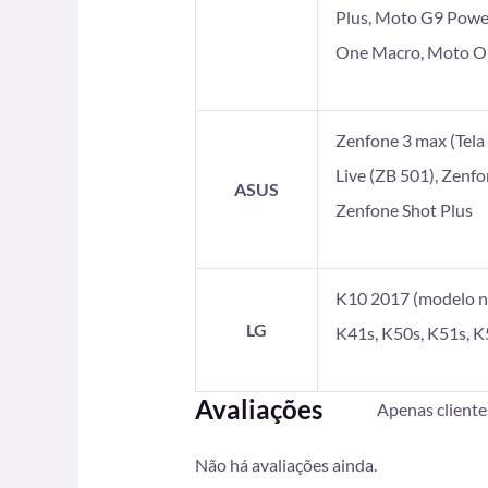
Plus, Moto G9 Powe
One Macro, Moto On
Zenfone 3 max (Tela 5
Live (ZB 501), Zenf
ASUS
Zenfone Shot Plus
K10 2017 (modelo no
LG
K41s, K50s, K51s, K
Avaliações
Apenas client
Não há avaliações ainda.