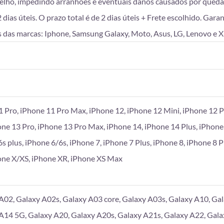
lho, impedindo arranhões e eventuais danos causados por queda
as úteis. O prazo total é de 2 dias úteis + Frete escolhido. Gara
 das marcas: Iphone, Samsung Galaxy, Moto, Asus, LG, Lenovo e X
1 Pro, iPhone 11 Pro Max, iPhone 12, iPhone 12 Mini, iPhone 12 P
one 13 Pro, iPhone 13 Pro Max, iPhone 14, iPhone 14 Plus, iPhone
6s plus, iPhone 6/6s, iPhone 7, iPhone 7 Plus, iPhone 8, iPhone 8 
hone X/XS, iPhone XR, iPhone XS Max
A02, Galaxy A02s, Galaxy A03 core, Galaxy A03s, Galaxy A10, Gal
A14 5G, Galaxy A20, Galaxy A20s, Galaxy A21s, Galaxy A22, Gala