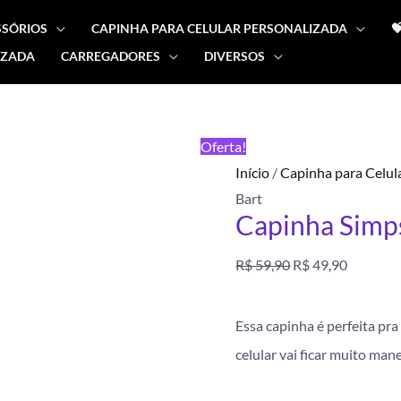
SSÓRIOS
CAPINHA PARA CELULAR PERSONALIZADA

IZADA
CARREGADORES
DIVERSOS
Capinha
O
O
Simpsons
preço
preço
Bart
FRETE
Oferta!
quantidade
GRÁTIS
original
atual
Início
/
Capinha para Celul
Bart
era:
é:
Capinha Simp
R$ 59,90.
R$ 49,90
R$
59,90
R$
49,90
Essa capinha é perfeita pr
celular vai ficar muito man