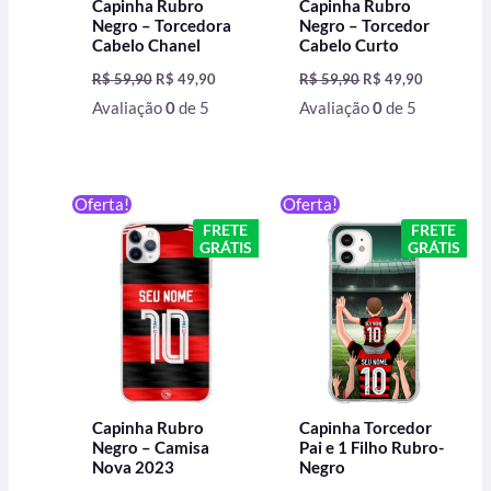
Capinha Rubro
Capinha Rubro
Negro – Torcedora
Negro – Torcedor
Cabelo Chanel
Cabelo Curto
R$
59,90
R$
49,90
R$
59,90
R$
49,90
Avaliação
0
de 5
Avaliação
0
de 5
O
O
O
O
Oferta!
Oferta!
preço
preço
preço
preço
FRETE
FRETE
original
atual
original
atual
GRÁTIS
GRÁTIS
era:
é:
era:
é:
R$ 59,90.
R$ 49,90.
R$ 59,90.
R$ 49,90.
Capinha Rubro
Capinha Torcedor
Negro – Camisa
Pai e 1 Filho Rubro-
Nova 2023
Negro