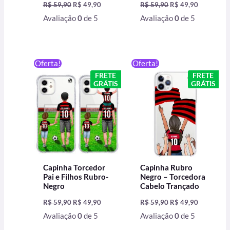
R$
59,90
R$
49,90
R$
59,90
R$
49,90
Avaliação
0
de 5
Avaliação
0
de 5
O
O
O
O
Oferta!
Oferta!
preço
preço
preço
preço
FRETE
FRETE
original
atual
original
atual
GRÁTIS
GRÁTIS
era:
é:
era:
é:
R$ 59,90.
R$ 49,90.
R$ 59,90.
R$ 49,90.
Capinha Torcedor
Capinha Rubro
Pai e Filhos Rubro-
Negro – Torcedora
Negro
Cabelo Trançado
R$
59,90
R$
49,90
R$
59,90
R$
49,90
Avaliação
0
de 5
Avaliação
0
de 5