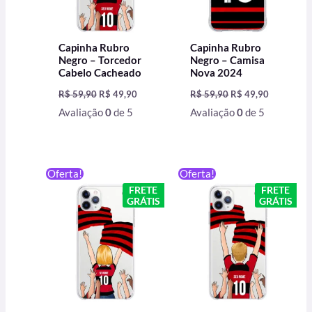
Capinha Rubro
Capinha Rubro
Negro – Torcedor
Negro – Camisa
Cabelo Cacheado
Nova 2024
R$
59,90
R$
49,90
R$
59,90
R$
49,90
Avaliação
0
de 5
Avaliação
0
de 5
O
O
O
O
Oferta!
Oferta!
preço
preço
preço
preço
FRETE
FRETE
original
atual
original
atual
GRÁTIS
GRÁTIS
era:
é:
era:
é:
R$ 59,90.
R$ 49,90.
R$ 59,90.
R$ 49,90.