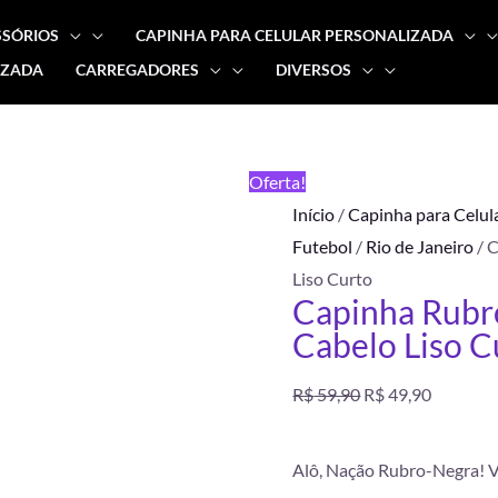
SSÓRIOS
CAPINHA PARA CELULAR PERSONALIZADA
IZADA
CARREGADORES
DIVERSOS
Capinha
O
O
Rubro
preço
preço
Negro
FRETE
Oferta!
-
GRÁTIS
original
atual
Início
/
Capinha para Celul
Torcedor
Futebol
/
Rio de Janeiro
/ 
Cabelo
era:
é:
Liso Curto
Liso
Capinha Rubr
R$ 59,90.
R$ 49,90
Curto
Cabelo Liso C
quantidade
R$
59,90
R$
49,90
Alô, Nação Rubro-Negra! Vi