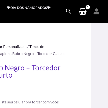
💝DIA DOS NAMORADOS💝
ar Personalizada
/
Times de
Capinha Rubro Negro – Torcedor Cabelo
o Negro – Torcedor
.
urto
sta seu celular pra torcer com você!