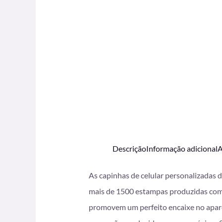
Descrição
Informação adicional
A
As capinhas de celular personalizadas 
mais de 1500 estampas produzidas com i
promovem um perfeito encaixe no apare