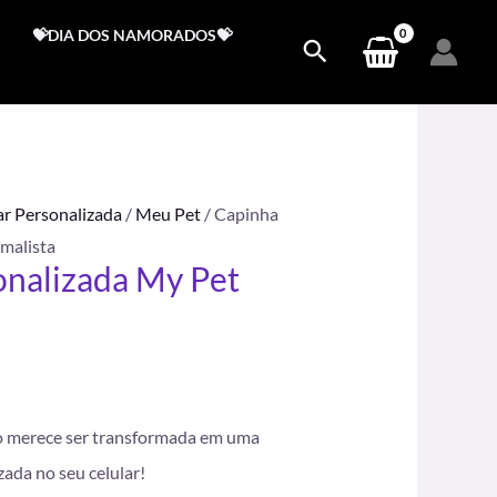
💝DIA DOS NAMORADOS💝
ar Personalizada
/
Meu Pet
/ Capinha
malista
onalizada My Pet
.
o merece ser transformada em uma
zada no seu celular!