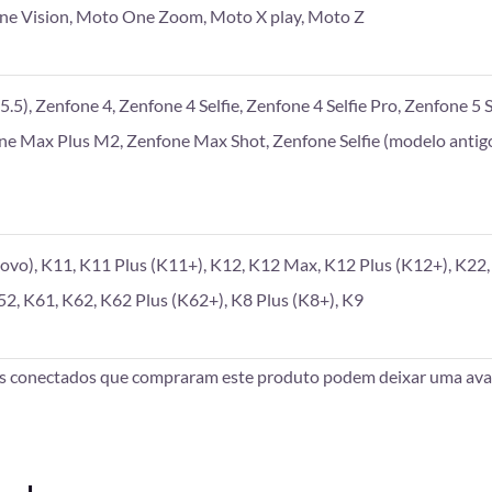
e Vision, Moto One Zoom, Moto X play, Moto Z
.5), Zenfone 4, Zenfone 4 Selfie, Zenfone 4 Selfie Pro, Zenfone 5 S
one Max Plus M2, Zenfone Max Shot, Zenfone Selfie (modelo antigo
vo), K11, K11 Plus (K11+), K12, K12 Max, K12 Plus (K12+), K22, 
52, K61, K62, K62 Plus (K62+), K8 Plus (K8+), K9
es conectados que compraram este produto podem deixar uma aval