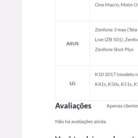
One Macro, Moto On
Zenfone 3 max (Tela 5
Live (ZB 501), Zenf
ASUS
Zenfone Shot Plus
K10 2017 (modelo no
LG
K41s, K50s, K51s, K
Avaliações
Apenas client
Não há avaliações ainda.