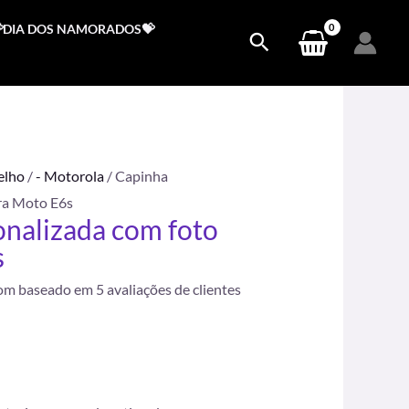
DIA DOS NAMORADOS💝
elho
/
- Motorola
/ Capinha
ra Moto E6s
nalizada com foto
s
.
com baseado em
5
avaliações de clientes