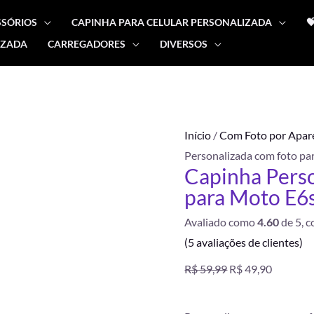
SSÓRIOS
CAPINHA PARA CELULAR PERSONALIZADA

IZADA
CARREGADORES
DIVERSOS
Capinha
O
O
Personalizada
preço
preço
com
foto
original
atual
FRETE
Início
/
Com Foto por Apar
para
GRÁTIS
Personalizada com foto pa
Moto
era:
é:
Capinha Perso
E6s
para Moto E6
R$ 59,99.
R$ 49,90
quantidade
Avaliado como
4.60
de 5, 
(
5
avaliações de clientes)
R$
59,99
R$
49,90