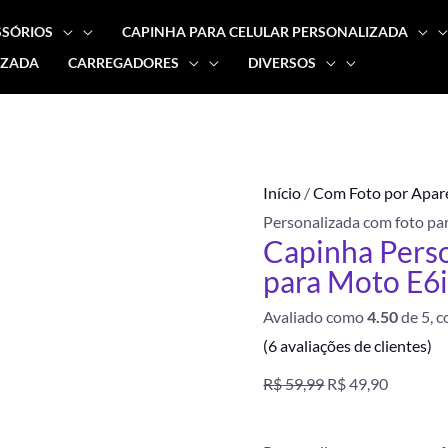
SSÓRIOS
CAPINHA PARA CELULAR PERSONALIZADA
IZADA
CARREGADORES
DIVERSOS
Capinha
O
O
Personalizada
preço
preço
com
foto
original
atual
FRETE
Início
/
Com Foto por Apar
para
GRÁTIS
Personalizada com foto pa
Moto
era:
é:
Capinha Perso
E6i
para Moto E6
R$ 59,99.
R$ 49,90
quantidade
Avaliado como
4.50
de 5, 
(
6
avaliações de clientes)
R$
59,99
R$
49,90