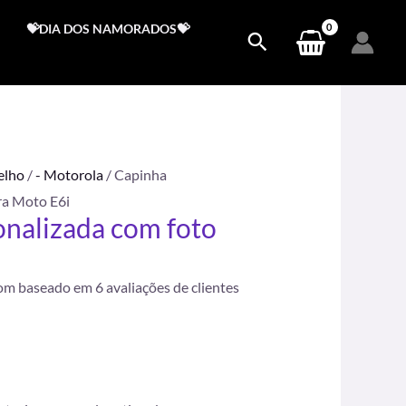
💝DIA DOS NAMORADOS💝
elho
/
- Motorola
/ Capinha
ra Moto E6i
nalizada com foto
i
.
com baseado em
6
avaliações de clientes