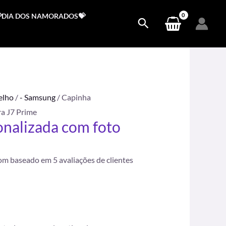
DIA DOS NAMORADOS💝
elho
/
- Samsung
/ Capinha
ra J7 Prime
nalizada com foto
.
com baseado em
5
avaliações de clientes