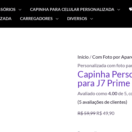
SSÓRIOS
CAPINHA PARA CELULAR PERSONALIZADA

IZADA
CARREGADORES
DIVERSOS
Capinha
O
O
Personalizada
preço
preço
com
foto
original
atual
FRETE
Início
/
Com Foto por Apar
para
GRÁTIS
Personalizada com foto pa
J7
era:
é:
Capinha Perso
Prime
para J7 Prime
R$ 59,99.
R$ 49,90
quantidade
Avaliado como
4.00
de 5, 
(
5
avaliações de clientes)
R$
59,99
R$
49,90