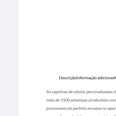
Descrição
Informação adicional
A
As capinhas de celular personalizadas 
mais de 1500 estampas produzidas com i
promovem um perfeito encaixe no apare