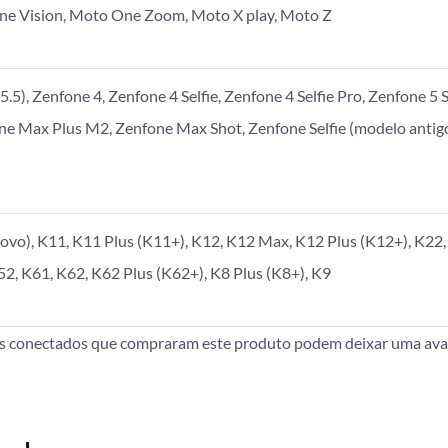
e Vision, Moto One Zoom, Moto X play, Moto Z
.5), Zenfone 4, Zenfone 4 Selfie, Zenfone 4 Selfie Pro, Zenfone 5 S
one Max Plus M2, Zenfone Max Shot, Zenfone Selfie (modelo antigo
vo), K11, K11 Plus (K11+), K12, K12 Max, K12 Plus (K12+), K22, 
52, K61, K62, K62 Plus (K62+), K8 Plus (K8+), K9
es conectados que compraram este produto podem deixar uma aval