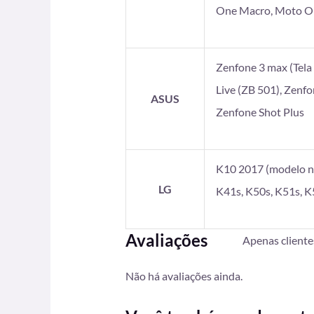
One Macro, Moto On
Zenfone 3 max (Tela 5
Live (ZB 501), Zenf
ASUS
Zenfone Shot Plus
K10 2017 (modelo no
LG
K41s, K50s, K51s, K
Avaliações
Apenas client
Não há avaliações ainda.