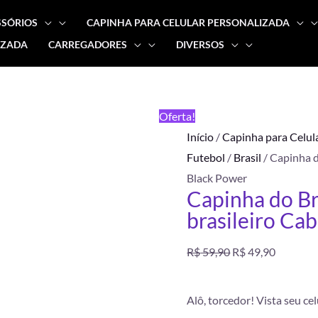
SSÓRIOS
CAPINHA PARA CELULAR PERSONALIZADA
IZADA
CARREGADORES
DIVERSOS
Capinha
O
O
do
preço
preço
Brasil
FRETE
Oferta!
-
GRÁTIS
original
atual
Início
/
Capinha para Celul
Torcedor
Futebol
/
Brasil
/ Capinha d
brasileiro
era:
é:
Black Power
Cabelo
Capinha do Br
R$ 59,90.
R$ 49,90
Black
brasileiro Ca
Power
quantidade
R$
59,90
R$
49,90
Alô, torcedor! Vista seu ce