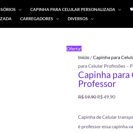
SSÓRIOS
CAPINHA PARA CELULAR PERSONALIZADA

IZADA
CARREGADORES
DIVERSOS
Capinha
O
O
para
preço
preço
Celular
FRETE
Oferta!
Profissões
GRÁTIS
original
atual
Início
/
Capinha para Celul
-
para Celular Profissões – 
Professor
era:
é:
Capinha para 
quantidade
Professor
R$ 59,90.
R$ 49,90
R$
59,90
R$
49,90
Capinha de Celular transpa
é professor essa capinha vai