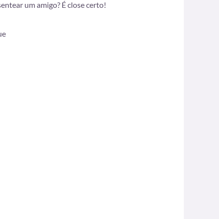
sentear um amigo? É close certo!
ue