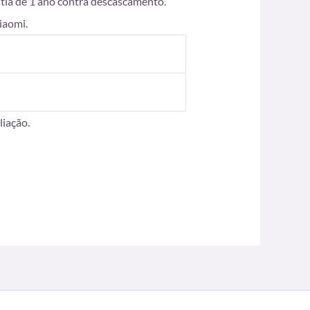
ntia de 1 ano contra descascamento.
iaomi.
iação.