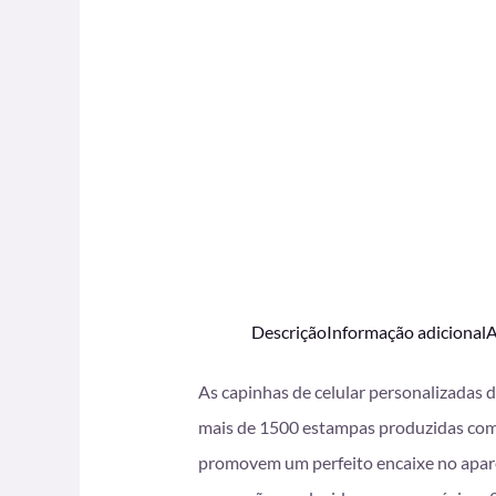
Descrição
Informação adicional
A
As capinhas de celular personalizadas 
mais de 1500 estampas produzidas com i
promovem um perfeito encaixe no apare