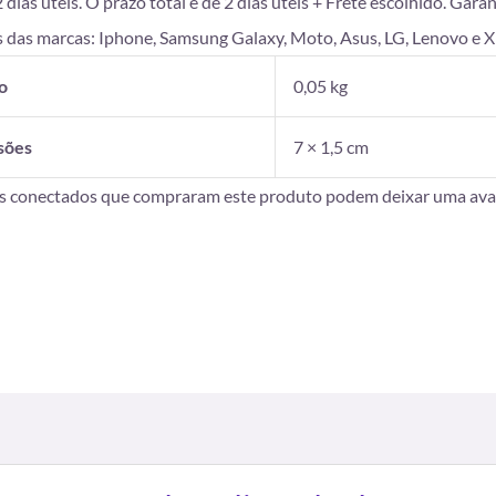
as úteis. O prazo total é de 2 dias úteis + Frete escolhido. Gara
 das marcas: Iphone, Samsung Galaxy, Moto, Asus, LG, Lenovo e X
o
0,05 kg
sões
7 × 1,5 cm
es conectados que compraram este produto podem deixar uma aval