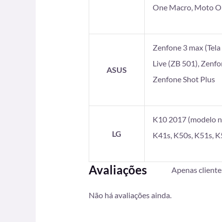
One Macro, Moto On
Zenfone 3 max (Tela 5
Live (ZB 501), Zenf
ASUS
Zenfone Shot Plus
K10 2017 (modelo no
LG
K41s, K50s, K51s, K
Avaliações
Apenas client
Não há avaliações ainda.