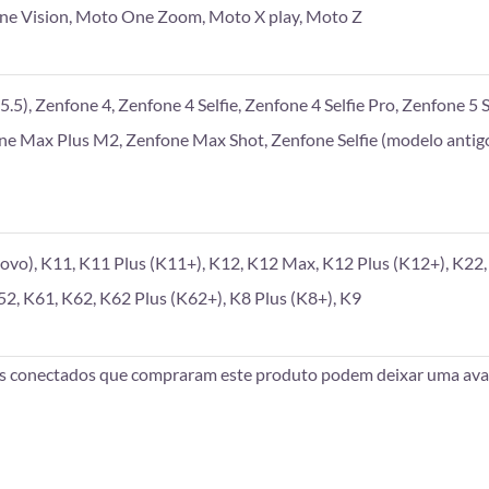
e Vision, Moto One Zoom, Moto X play, Moto Z
.5), Zenfone 4, Zenfone 4 Selfie, Zenfone 4 Selfie Pro, Zenfone 5 S
one Max Plus M2, Zenfone Max Shot, Zenfone Selfie (modelo antigo
vo), K11, K11 Plus (K11+), K12, K12 Max, K12 Plus (K12+), K22, 
52, K61, K62, K62 Plus (K62+), K8 Plus (K8+), K9
es conectados que compraram este produto podem deixar uma aval