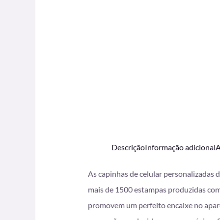
Descrição
Informação adicional
A
As capinhas de celular personalizadas 
mais de 1500 estampas produzidas com i
promovem um perfeito encaixe no apare