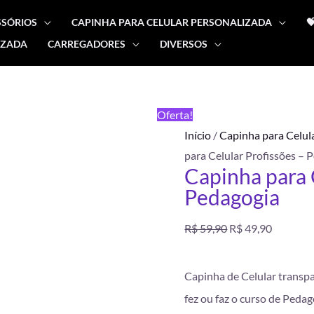
SSÓRIOS
CAPINHA PARA CELULAR PERSONALIZADA

IZADA
CARREGADORES
DIVERSOS
Capinha
O
O
para
preço
preço
Celular
FRETE
Oferta!
Profissões
GRÁTIS
original
atual
Início
/
Capinha para Celul
-
para Celular Profissões – 
Pedagogia
era:
é:
Capinha para 
quantidade
Pedagogia
R$ 59,90.
R$ 49,90
R$
59,90
R$
49,90
Capinha de Celular transp
fez ou faz o curso de Pedag