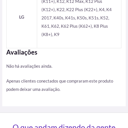
(K11+), K12, K12 Max, K12 Plus
(K12+), K22, K22 Plus (K22+), K4, K4
LG
2017, K40s, K41s, K50s, K51s, K52,
K61, K62, K62 Plus (K62+), K8 Plus
(K8+), K9
Avaliações
Não há avaliações ainda.
Apenas clientes conectados que compraram este produto
podem deixar uma avaliação.
O que andam dizendo da gente