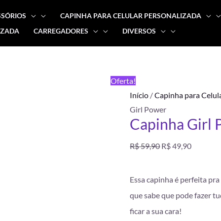
SSÓRIOS
CAPINHA PARA CELULAR PERSONALIZADA
IZADA
CARREGADORES
DIVERSOS
Capinha
O
O
Girl
preço
preço
Power
FRETE
Oferta!
quantidade
GRÁTIS
original
atual
Início
/
Capinha para Celul
Girl Power
era:
é:
Capinha Girl
R$ 59,90.
R$ 49,90
R$
59,90
R$
49,90
Essa capinha é perfeita pr
que sabe que pode fazer tud
ficar a sua cara!