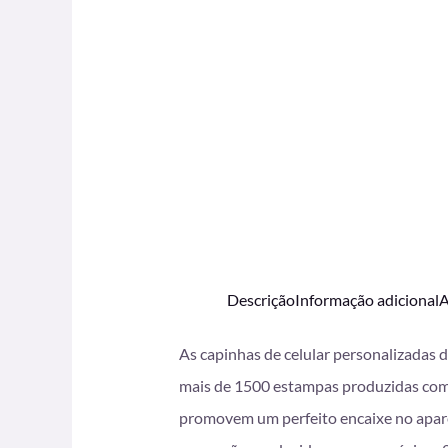
Descrição
Informação adicional
A
As capinhas de celular personalizadas 
mais de 1500 estampas produzidas com i
promovem um perfeito encaixe no apare