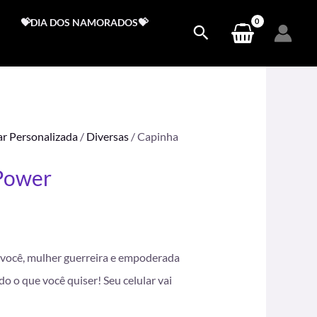
💝DIA DOS NAMORADOS💝
ar Personalizada
/
Diversas
/ Capinha
 Power
.
a você, mulher guerreira e empoderada
o o que você quiser! Seu celular vai