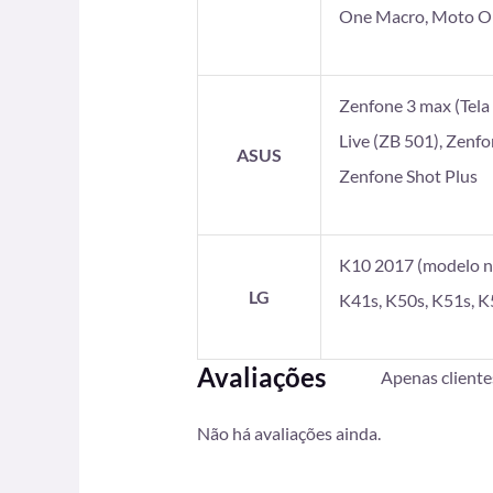
One Macro, Moto On
Zenfone 3 max (Tela 5
Live (ZB 501), Zenf
ASUS
Zenfone Shot Plus
K10 2017 (modelo no
LG
K41s, K50s, K51s, K
Avaliações
Apenas client
Não há avaliações ainda.