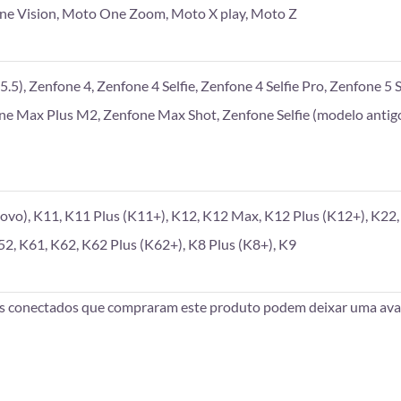
e Vision, Moto One Zoom, Moto X play, Moto Z
.5), Zenfone 4, Zenfone 4 Selfie, Zenfone 4 Selfie Pro, Zenfone 5 S
one Max Plus M2, Zenfone Max Shot, Zenfone Selfie (modelo antigo
vo), K11, K11 Plus (K11+), K12, K12 Max, K12 Plus (K12+), K22, 
52, K61, K62, K62 Plus (K62+), K8 Plus (K8+), K9
es conectados que compraram este produto podem deixar uma aval