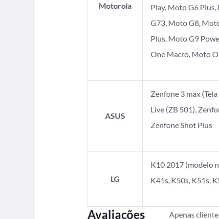
Motorola
Play, Moto G6 Plus
G73, Moto G8, Moto
Plus, Moto G9 Powe
One Macro, Moto On
Zenfone 3 max (Tela 5
Live (ZB 501), Zenf
ASUS
Zenfone Shot Plus
K10 2017 (modelo no
LG
K41s, K50s, K51s, K
Avaliações
Apenas client