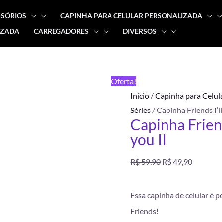
SSÓRIOS
CAPINHA PARA CELULAR PERSONALIZADA
IZADA
CARREGADORES
DIVERSOS
Capinha
O
O
Friends
preço
preço
I'll
FRETE
Oferta!
be
GRÁTIS
original
atual
Início
/
Capinha para Celul
there
Séries
/ Capinha Friends I’ll
for
era:
é:
Capinha Friend
you
you II
R$ 59,90.
R$ 49,90
II
quantidade
R$
59,90
R$
49,90
Essa capinha de celular é p
Friends!