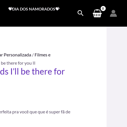
💝DIA DOS NAMORADOS💝
ar Personalizada
/
Filmes e
 be there for you II
s I’ll be there for
.
erfeita pra você que que é super fã de