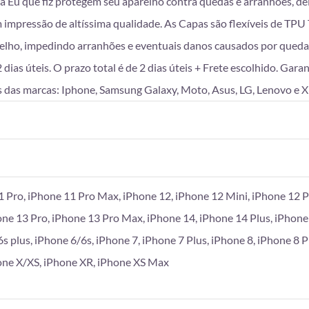
da Eu que fiz protegem seu aparelho contra quedas e arranhões, d
mpressão de altíssima qualidade. As Capas são flexíveis de TPU T
lho, impedindo arranhões e eventuais danos causados por queda
as úteis. O prazo total é de 2 dias úteis + Frete escolhido. Gara
 das marcas: Iphone, Samsung Galaxy, Moto, Asus, LG, Lenovo e X
1 Pro, iPhone 11 Pro Max, iPhone 12, iPhone 12 Mini, iPhone 12 P
one 13 Pro, iPhone 13 Pro Max, iPhone 14, iPhone 14 Plus, iPhone
6s plus, iPhone 6/6s, iPhone 7, iPhone 7 Plus, iPhone 8, iPhone 8 
hone X/XS, iPhone XR, iPhone XS Max