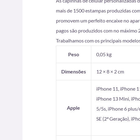
As capinhas de celular personalizadas 
mais de 1500 estampas produzidas com i
promovem um perfeito encaixe no apare
pagos são produzidos com no máximo 2 di
Trabalhamos com os principais modelos
Peso
0,05 kg
Dimensões
12 × 8 × 2 cm
iPhone 11, iPhone 1
iPhone 13 Mini, iPh
Apple
5/5s, iPhone 6 plus/
SE (2ª Geração), iP