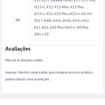
K10 2017 (modelo novo), K11, K11 Plus
(K11+), K12, K12 Max, K12 Plus
(K12+), K22, K22 Plus (K22+), K4, K4
LG
2017, K40s, K41s, K50s, K51s, K52,
K61, K62, K62 Plus (K62+), K8 Plus
(K8+), K9
Avaliações
Não há avaliações ainda.
Apenas clientes conectados que compraram este produto
podem deixar uma avaliação.