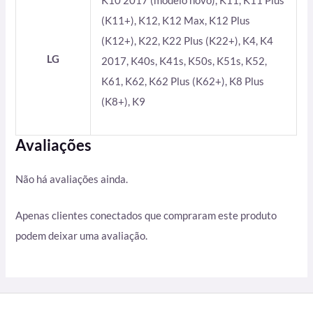
K10 2017 (modelo novo), K11, K11 Plus
(K11+), K12, K12 Max, K12 Plus
(K12+), K22, K22 Plus (K22+), K4, K4
LG
2017, K40s, K41s, K50s, K51s, K52,
K61, K62, K62 Plus (K62+), K8 Plus
(K8+), K9
Avaliações
Não há avaliações ainda.
Apenas clientes conectados que compraram este produto
podem deixar uma avaliação.