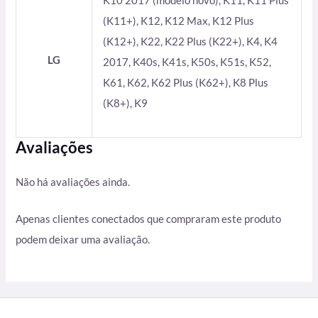
K10 2017 (modelo novo), K11, K11 Plus
(K11+), K12, K12 Max, K12 Plus
(K12+), K22, K22 Plus (K22+), K4, K4
LG
2017, K40s, K41s, K50s, K51s, K52,
K61, K62, K62 Plus (K62+), K8 Plus
(K8+), K9
Avaliações
Não há avaliações ainda.
Apenas clientes conectados que compraram este produto
podem deixar uma avaliação.