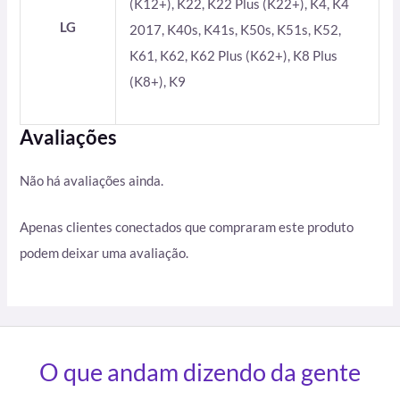
(K12+), K22, K22 Plus (K22+), K4, K4
LG
2017, K40s, K41s, K50s, K51s, K52,
K61, K62, K62 Plus (K62+), K8 Plus
(K8+), K9
Avaliações
Não há avaliações ainda.
Apenas clientes conectados que compraram este produto
podem deixar uma avaliação.
O que andam dizendo da gente