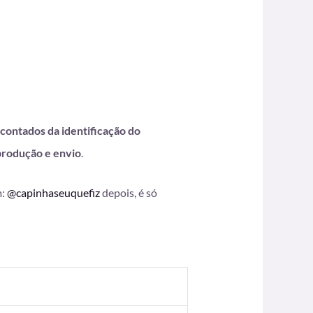
 contados da identificação do
produção e envio
.
m:
@capinhaseuquefiz
depois, é só