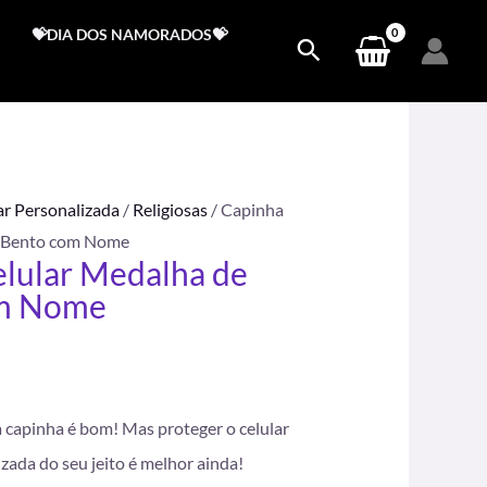
💝DIA DOS NAMORADOS💝
ar Personalizada
/
Religiosas
/ Capinha
o Bento com Nome
elular Medalha de
om Nome
.
 capinha é bom! Mas proteger o celular
ada do seu jeito é melhor ainda!