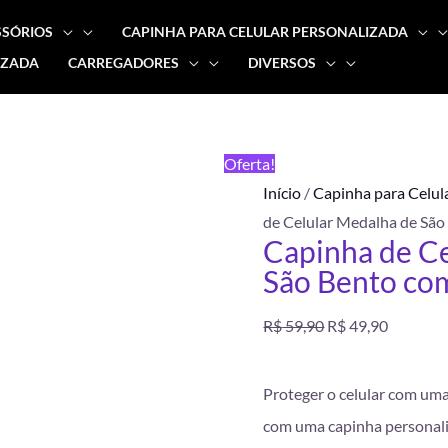
SSÓRIOS
CAPINHA PARA CELULAR PERSONALIZADA
IZADA
CARREGADORES
DIVERSOS
Capinha
O
O
de
preço
preço
Celular
FRETE
Oferta!
Medalha
GRÁTIS
original
atual
Início
/
Capinha para Celul
de
de Celular Medalha de Sã
São
era:
é:
Capinha de C
Bento
São Bento c
R$ 59,90.
R$ 49,90
com
Nome
R$
59,90
R$
49,90
quantidade
Proteger o celular com uma
com uma capinha personaliz