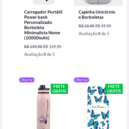
Carregador Portátil
Capinha Unicórnio
Power bank
e Borboletas
Personalizado
R$
59,90
R$
49,90
Borboleta
Minimalista Nome
Avaliação
0
de 5
(10000mAh)
R$
199,90
R$
129,90
Avaliação
0
de 5
O
O
O
O
Oferta!
Oferta!
preço
preço
preço
preço
FRETE
FRETE
original
atual
original
atual
GRÁTIS
GRÁTIS
era:
é:
era:
é:
R$ 199,90.
R$ 129,00.
R$ 199,90.
R$ 129,