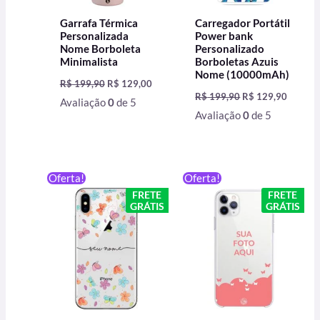
Garrafa Térmica
Carregador Portátil
Personalizada
Power bank
Nome Borboleta
Personalizado
Minimalista
Borboletas Azuis
Nome (10000mAh)
R$
199,90
R$
129,00
R$
199,90
R$
129,90
Avaliação
0
de 5
Avaliação
0
de 5
O
O
O
O
Oferta!
Oferta!
preço
preço
preço
preço
FRETE
FRETE
original
atual
original
atual
GRÁTIS
GRÁTIS
era:
é:
era:
é:
R$ 59,90.
R$ 49,90.
R$ 59,90.
R$ 49,90.