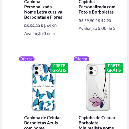
Capinha
Capinha
Personalizada
Personalizada com
Nome Letra cursiva
Foto e Borboletas
Borboletas e Flores
R$
59,90
R$
49,90
R$
59,90
R$
49,90
Avaliação
5.00
de 5
Avaliação
0
de 5
O
O
O
O
Oferta!
Oferta!
preço
preço
preço
preço
FRETE
FRETE
original
atual
original
atual
GRÁTIS
GRÁTIS
era:
é:
era:
é:
R$ 59,90.
R$ 49,90.
R$ 59,90.
R$ 49,90.
Capinha de Celular
Capinha de Celular
Borboletas Azuis
Borboleta
com nome
Minimalista nome