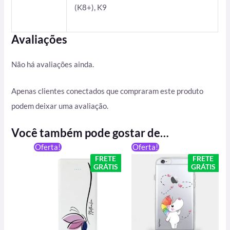
(K8+), K9
Avaliações
Não há avaliações ainda.
Apenas clientes conectados que compraram este produto
podem deixar uma avaliação.
Você também pode gostar de…
O
O
O
O
Oferta!
Oferta!
preço
preço
preço
preço
FRETE
FRETE
original
atual
original
atual
GRÁTIS
GRÁTIS
era:
é:
era:
é:
R$ 199,90.
R$ 129,90.
R$ 59,90.
R$ 49,90.