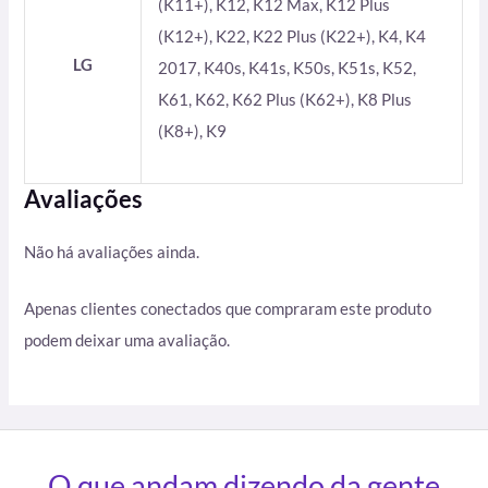
(K11+), K12, K12 Max, K12 Plus
(K12+), K22, K22 Plus (K22+), K4, K4
LG
2017, K40s, K41s, K50s, K51s, K52,
K61, K62, K62 Plus (K62+), K8 Plus
(K8+), K9
Avaliações
Não há avaliações ainda.
Apenas clientes conectados que compraram este produto
podem deixar uma avaliação.
O que andam dizendo da gente