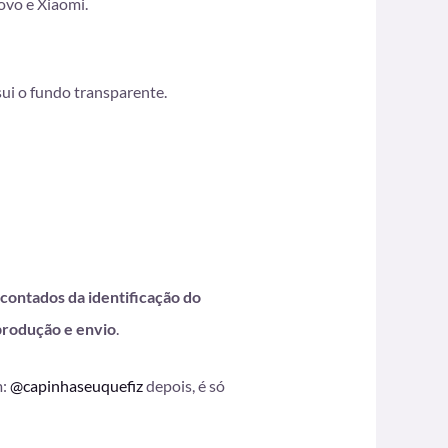
ovo e Xiaomi.
ui o fundo transparente.
 contados da identificação do
produção e envio
.
m:
@capinhaseuquefiz
depois, é só