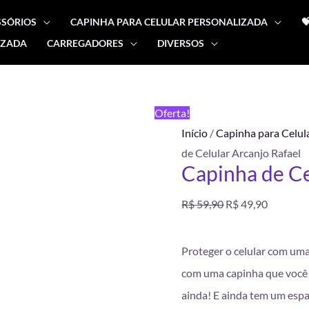
SSÓRIOS
CAPINHA PARA CELULAR PERSONALIZADA

IZADA
CARREGADORES
DIVERSOS
Capinha
O
O
de
preço
preço
Celular
FRETE
Oferta!
Arcanjo
GRÁTIS
original
atual
Início
/
Capinha para Celul
Rafael
de Celular Arcanjo Rafael
quantidade
era:
é:
Capinha de Ce
R$ 59,90.
R$ 49,90
R$
59,90
R$
49,90
Proteger o celular com uma
com uma capinha que você 
ainda! E ainda tem um esp