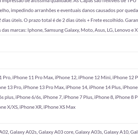
mpressão de altíssima qualidade. As Capas são flexíveis de TPU T
lho, impedindo arranhões e eventuais danos causados por queda
as úteis. O prazo total é de 2 dias úteis + Frete escolhido. Gara
 das marcas: Iphone, Samsung Galaxy, Moto, Asus, LG, Lenovo e X
1 Pro, iPhone 11 Pro Max, iPhone 12, iPhone 12 Mini, iPhone 12 P
one 13 Pro, iPhone 13 Pro Max, iPhone 14, iPhone 14 Plus, iPhone
6s plus, iPhone 6/6s, iPhone 7, iPhone 7 Plus, iPhone 8, iPhone 8 
hone X/XS, iPhone XR, iPhone XS Max
A02, Galaxy A02s, Galaxy A03 core, Galaxy A03s, Galaxy A10, Gal