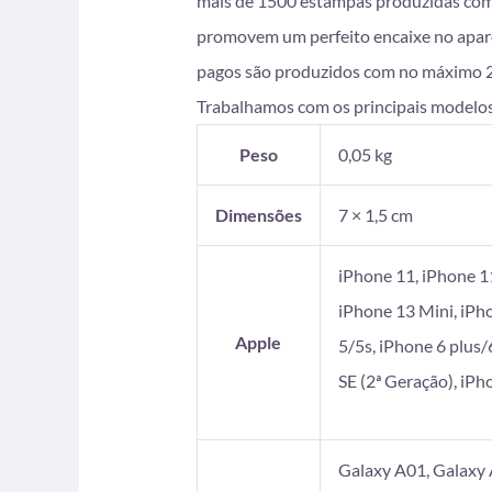
mais de 1500 estampas produzidas com i
promovem um perfeito encaixe no apare
pagos são produzidos com no máximo 2 di
Trabalhamos com os principais modelos
Peso
0,05 kg
Dimensões
7 × 1,5 cm
iPhone 11, iPhone 1
iPhone 13 Mini, iPh
Apple
5/5s, iPhone 6 plus/
SE (2ª Geração), iP
Galaxy A01, Galaxy 