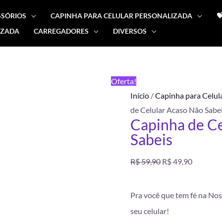
SSÓRIOS
CAPINHA PARA CELULAR PERSONALIZADA

IZADA
CARREGADORES
DIVERSOS
Capinha
O
O
de
preço
preço
Celular
FRETE
Oferta!
Acaso
GRÁTIS
original
atual
Início
/
Capinha para Celul
Não
de Celular Acaso Não Sabe
Sabeis
era:
é:
Capinha de C
quantidade
Sabeis
R$ 59,90.
R$ 49,90
R$
59,90
R$
49,90
Pra você que tem fé na Nos
seu celular!