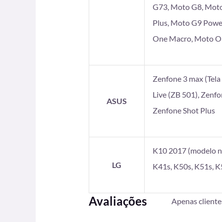
G73, Moto G8, Moto
Plus, Moto G9 Powe
One Macro, Moto On
Zenfone 3 max (Tela 5
Live (ZB 501), Zenf
ASUS
Zenfone Shot Plus
K10 2017 (modelo no
LG
K41s, K50s, K51s, K
Avaliações
Apenas client