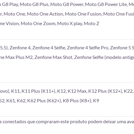
 G8 Play, Moto G8 Plus, Moto G8 Power, Moto G8 Power Lite, M
r, Moto One, Moto One Action, Moto One Fusion, Moto One Fus
e Vision, Moto One Zoom, Moto X play, Moto Z
.5), Zenfone 4, Zenfone 4 Selfie, Zenfone 4 Selfie Pro, Zenfone 5 S
one Max Plus M2, Zenfone Max Shot, Zenfone Selfie (modelo antigo
vo), K11, K11 Plus (K11+), K12, K12 Max, K12 Plus (K12+), K22, 
52, K61, K62, K62 Plus (K62+), K8 Plus (K8+), K9
es conectados que compraram este produto podem deixar uma aval