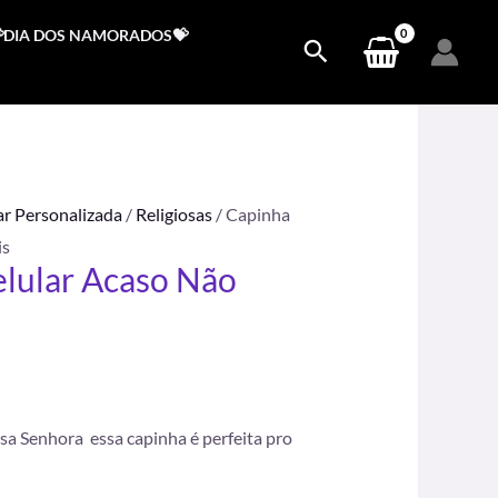
DIA DOS NAMORADOS💝
ar Personalizada
/
Religiosas
/ Capinha
is
elular Acaso Não
.
sa Senhora essa capinha é perfeita pro