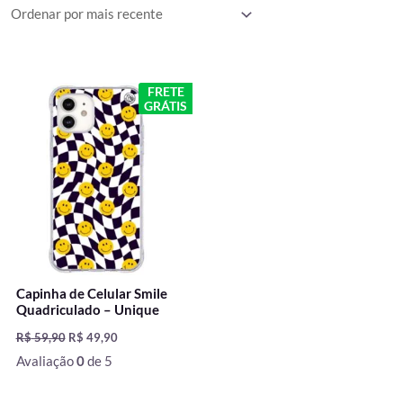
O
O
FRETE
preço
preço
GRÁTIS
original
atual
era:
é:
R$ 59,90.
R$ 49,90.
Capinha de Celular Smile
Quadriculado – Unique
R$
59,90
R$
49,90
Avaliação
0
de 5