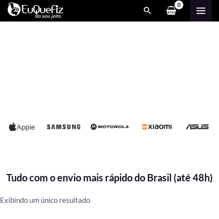
Ir
MAI
para
ME
o
conteúdo
Tudo com o envio mais rápido do Brasil (até 48h)
Exibindo um único resultado