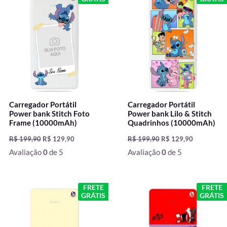
original
atual
original
atual
era:
é:
era:
é:
R$ 199,90.
R$ 129,90.
R$ 199,90.
R$ 129,90.
Carregador Portátil
Carregador Portátil
Power bank Stitch Foto
Power bank Lilo & Stitch
Frame (10000mAh)
Quadrinhos (10000mAh)
R$
199,90
R$
129,90
R$
199,90
R$
129,90
Avaliação
0
de 5
Avaliação
0
de 5
O
O
O
O
FRETE
FRETE
preço
preço
preço
preço
GRÁTIS
GRÁTIS
original
atual
original
atual
era:
é:
era:
é:
R$ 199,90.
R$ 129,90.
R$ 199,90.
R$ 129,90.