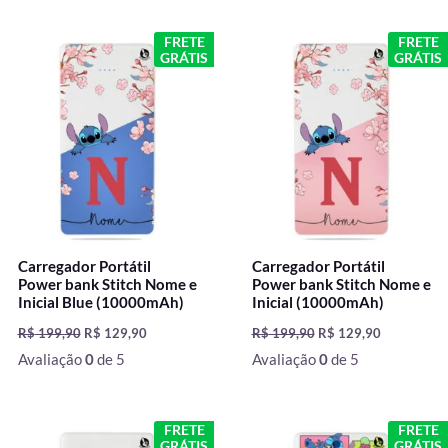
O
O
O
O
FRETE
FRETE
preço
preço
preço
preço
GRÁTIS
GRÁTIS
original
atual
original
atual
era:
é:
era:
é:
R$ 199,90.
R$ 129,90.
R$ 199,90.
R$ 129,90.
Carregador Portátil
Carregador Portátil
Power bank Stitch Nome e
Power bank Stitch Nome e
Inicial Blue (10000mAh)
Inicial (10000mAh)
R$
199,90
R$
129,90
R$
199,90
R$
129,90
Avaliação
0
de 5
Avaliação
0
de 5
O
O
O
O
FRETE
FRETE
preço
preço
preço
preço
GRÁTIS
GRÁTIS