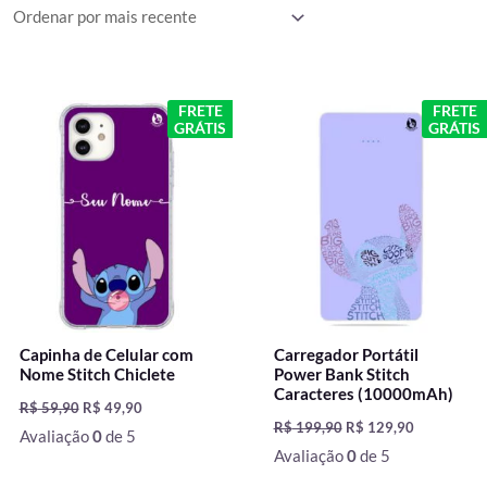
mais
recente
O
O
O
O
FRETE
FRETE
preço
preço
preço
preço
GRÁTIS
GRÁTIS
original
atual
original
atual
era:
é:
era:
é:
R$ 59,90.
R$ 49,90.
R$ 199,90.
R$ 129,90.
Capinha de Celular com
Carregador Portátil
Nome Stitch Chiclete
Power Bank Stitch
Caracteres (10000mAh)
R$
59,90
R$
49,90
R$
199,90
R$
129,90
Avaliação
0
de 5
Avaliação
0
de 5