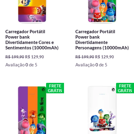
Carregador Portátil
Carregador Portátil
Power bank
Power bank
Divertidamente Cores e
Divertidamente
Sentimentos (10000mAh)
Personagens (10000mAh)
R$
199,90
R$
129,90
R$
199,90
R$
129,90
Avaliação
0
de 5
Avaliação
0
de 5
O
O
O
O
FRETE
FRETE
preço
preço
preço
preço
GRÁTIS
GRÁTIS
original
atual
original
atual
era:
é:
era:
é:
R$ 199,90.
R$ 129,90.
R$ 199,90.
R$ 129,90.