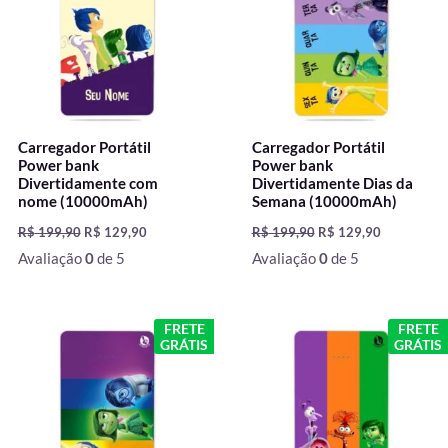
Carregador Portátil
Carregador Portátil
Power bank
Power bank
Divertidamente com
Divertidamente Dias da
nome (10000mAh)
Semana (10000mAh)
R$
199,90
R$
129,90
R$
199,90
R$
129,90
Avaliação
0
de 5
Avaliação
0
de 5
O
O
O
O
FRETE
FRETE
preço
preço
preço
preço
GRÁTIS
GRÁTIS
original
atual
original
atual
era:
é:
era:
é:
R$ 199,90.
R$ 129,90.
R$ 199,90.
R$ 129,90.