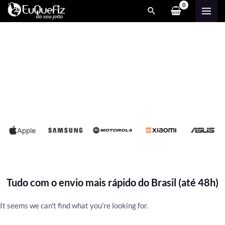
Ir
MAI
para
ME
o
conteúdo
Tudo com o envio mais rápido do Brasil (até 48h)
It seems we can't find what you're looking for.