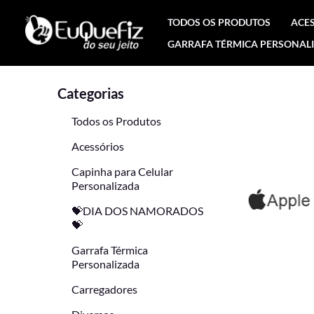
Ir
TODOS OS PRODUTOS
ACE
para
GARRAFA TÉRMICA PERSONAL
o
conteúdo
Categorias
Todos os Produtos
Acessórios
Capinha para Celular
Personalizada
💝DIA DOS NAMORADOS
💝
Garrafa Térmica
Personalizada
Carregadores