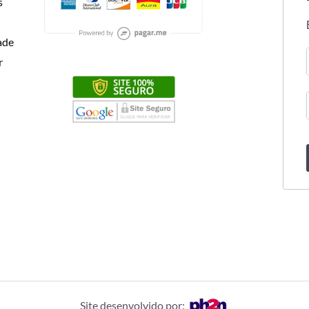
s
dade
r
Site desenvolvido por: