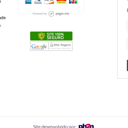
s
dade
r
Site desenvolvido por: