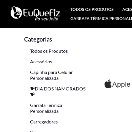
Ir
TODOS OS PRODUTOS
ACE
para
GARRAFA TÉRMICA PERSONAL
o
conteúdo
Categorias
Todos os Produtos
Acessórios
Capinha para Celular
Personalizada
💝DIA DOS NAMORADOS
💝
Garrafa Térmica
Personalizada
Carregadores