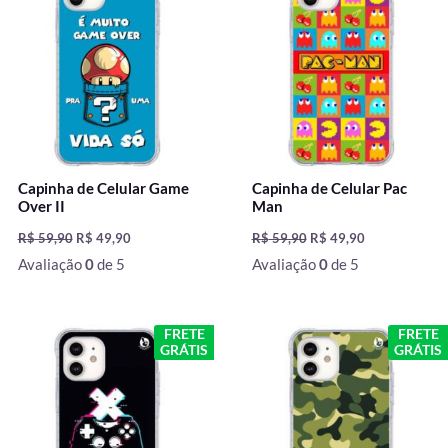
era:
é:
era:
é:
R$ 59,90.
R$ 49,90.
R$ 59,90.
R$ 49,90.
Capinha de Celular Game
Capinha de Celular Pac
Over II
Man
R$
59,90
R$
49,90
R$
59,90
R$
49,90
Avaliação
0
de 5
Avaliação
0
de 5
O
O
O
O
FRETE
FRETE
preço
preço
preço
preço
GRÁTIS
GRÁTIS
original
atual
original
atual
era:
é:
era:
é:
R$ 59,90.
R$ 49,90.
R$ 59,90.
R$ 49,90.