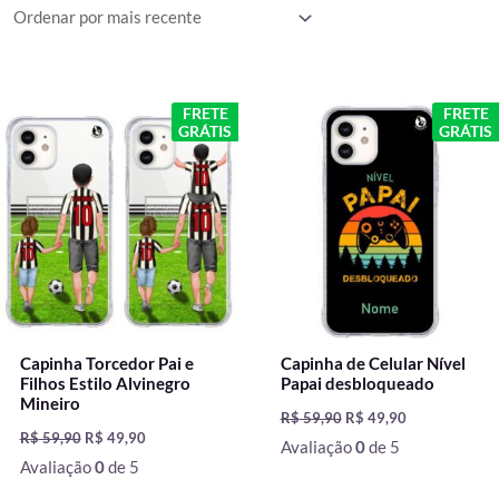
mais
recente
O
O
O
O
FRETE
FRETE
preço
preço
preço
preço
GRÁTIS
GRÁTIS
original
atual
original
atual
era:
é:
era:
é:
R$ 59,90.
R$ 49,90.
R$ 59,90.
R$ 49,90.
Capinha Torcedor Pai e
Capinha de Celular Nível
Filhos Estilo Alvinegro
Papai desbloqueado
Mineiro
R$
59,90
R$
49,90
R$
59,90
R$
49,90
Avaliação
0
de 5
Avaliação
0
de 5