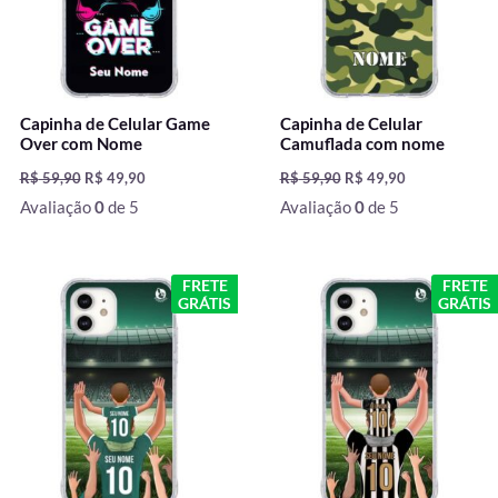
Capinha de Celular Game
Capinha de Celular
Over com Nome
Camuflada com nome
R$
59,90
R$
49,90
R$
59,90
R$
49,90
Avaliação
0
de 5
Avaliação
0
de 5
O
O
O
O
FRETE
FRETE
preço
preço
preço
preço
GRÁTIS
GRÁTIS
original
atual
original
atual
era:
é:
era:
é:
R$ 59,90.
R$ 49,90.
R$ 59,90.
R$ 49,90.