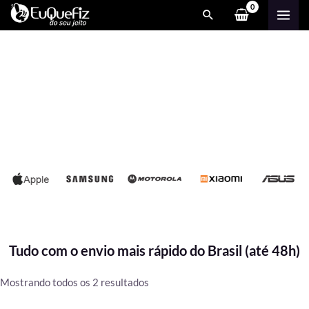
Ir
MAI
para
ME
o
conteúdo
Tudo com o envio mais rápido do Brasil (até 48h)
Classificado
Mostrando todos os 2 resultados
por