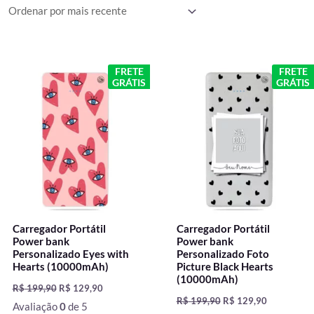
mais
recente
O
O
O
O
FRETE
FRETE
preço
preço
preço
preço
GRÁTIS
GRÁTIS
original
atual
original
atual
era:
é:
era:
é:
R$ 199,90.
R$ 129,90.
R$ 199,90.
R$ 129,90.
Carregador Portátil
Carregador Portátil
Power bank
Power bank
Personalizado Eyes with
Personalizado Foto
Hearts (10000mAh)
Picture Black Hearts
(10000mAh)
R$
199,90
R$
129,90
R$
199,90
R$
129,90
Avaliação
0
de 5