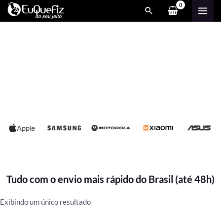
Ir
MAI
para
ME
o
conteúdo
Tudo com o envio mais rápido do Brasil (até 48h)
Exibindo um único resultado