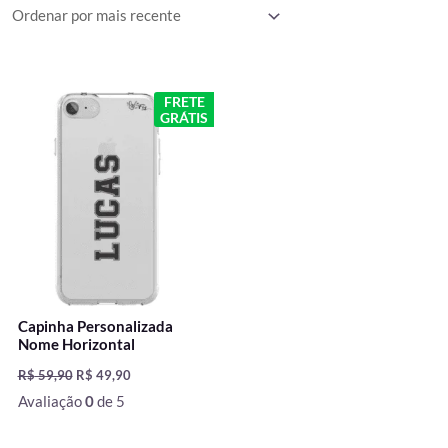
O
O
FRETE
preço
preço
GRÁTIS
original
atual
era:
é:
R$ 59,90.
R$ 49,90.
Capinha Personalizada
Nome Horizontal
R$
59,90
R$
49,90
Avaliação
0
de 5