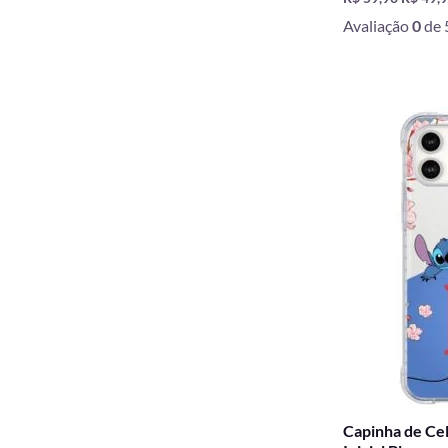
Avaliação
0
de 
O
preço
origina
era:
R$ 59,9
Capinha de Cel