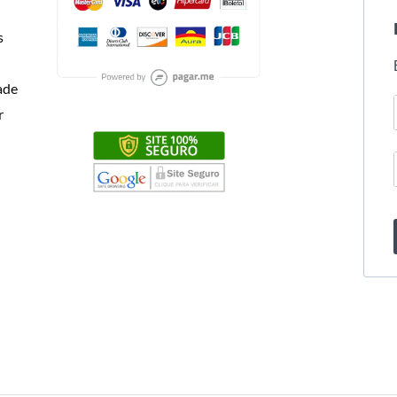
s
dade
r