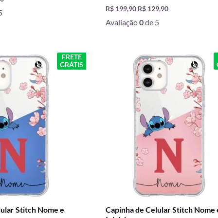
R$
199,90
R$
129,90
5
Avaliação
0
de 5
O
O
O
FRETE
GRÁTIS
preço
preço
preço
l
atual
original
atual
é:
era:
é:
0.
R$ 49,90.
R$ 59,90.
R$ 49,90.
ular Stitch Nome e
Capinha de Celular Stitch Nome 