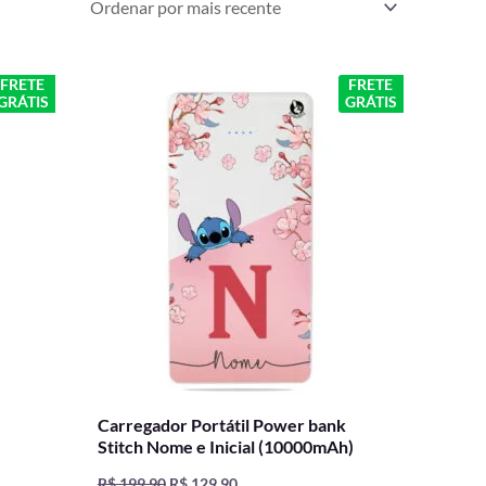
O
O
FRETE
FRETE
GRÁTIS
GRÁTIS
preço
preço
original
atual
era:
é:
R$ 199,90.
R$ 129,90.
Carregador Portátil Power bank
Stitch Nome e Inicial (10000mAh)
R$
199,90
R$
129,90