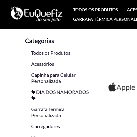
Ir
TODOS OS PRODUTOS
ACE
para
GARRAFA TÉRMICA PERSONAL
o
conteúdo
Categorias
Todos os Produtos
Acessórios
Capinha para Celular
Personalizada
💝DIA DOS NAMORADOS
💝
Garrafa Térmica
Personalizada
Carregadores