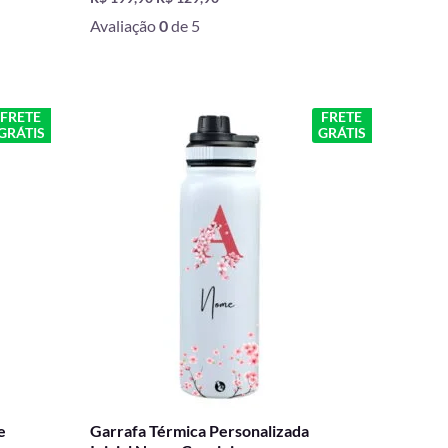
Avaliação
0
de 5
O
O
FRETE
FRETE
GRÁTIS
GRÁTIS
preço
preço
original
atual
era:
é:
R$ 199,90.
R$ 129,00.
e
Garrafa Térmica Personalizada