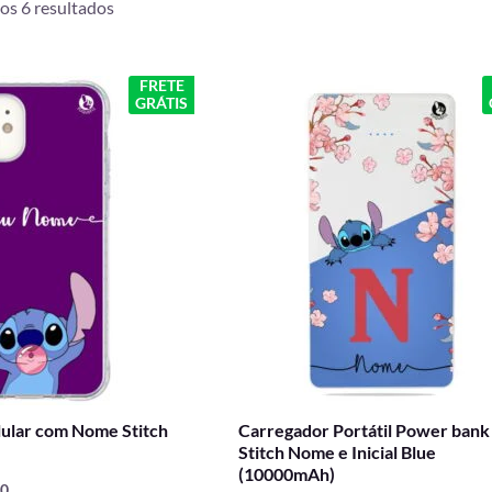
os 6 resultados
por
mais
O
O
O
FRETE
recente
GRÁTIS
preço
preço
preço
l
atual
original
atual
é:
era:
é:
0.
R$ 49,90.
R$ 199,90.
R$ 129,90.
lular com Nome Stitch
Carregador Portátil Power bank
Stitch Nome e Inicial Blue
(10000mAh)
90