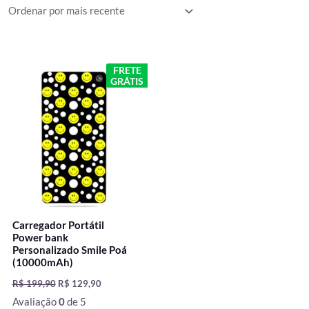
O
O
FRETE
preço
preço
GRÁTIS
original
atual
era:
é:
R$ 199,90.
R$ 129,90.
Carregador Portátil
Power bank
Personalizado Smile Poá
(10000mAh)
R$
199,90
R$
129,90
Avaliação
0
de 5