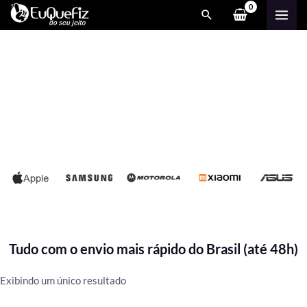
Ir
MAI
para
ME
o
conteúdo
Tudo com o envio mais rápido do Brasil (até 48h)
Exibindo um único resultado