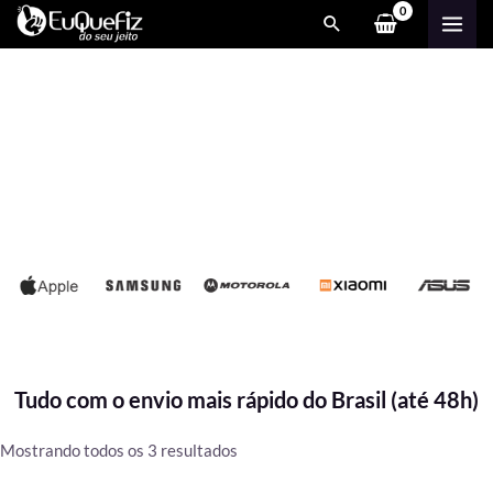
Ir
MAI
para
ME
o
conteúdo
Tudo com o envio mais rápido do Brasil (até 48h)
Classificado
Mostrando todos os 3 resultados
por