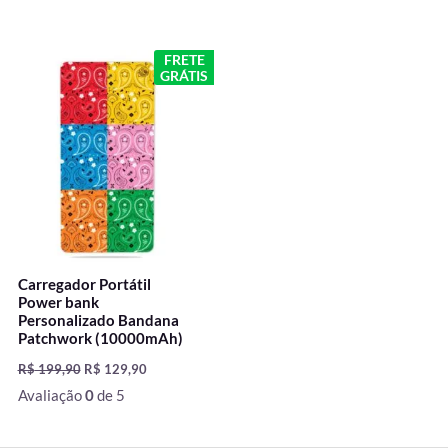
O
O
FRETE
preço
preço
GRÁTIS
original
atual
era:
é:
R$ 199,90.
R$ 129,90.
Carregador Portátil
Power bank
Personalizado Bandana
Patchwork (10000mAh)
R$
199,90
R$
129,90
Avaliação
0
de 5