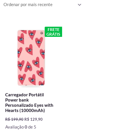
O
O
FRETE
preço
preço
GRÁTIS
original
atual
era:
é:
R$ 199,90.
R$ 129,90.
Carregador Portátil
Power bank
Personalizado Eyes with
Hearts (10000mAh)
R$
199,90
R$
129,90
Avaliação
0
de 5