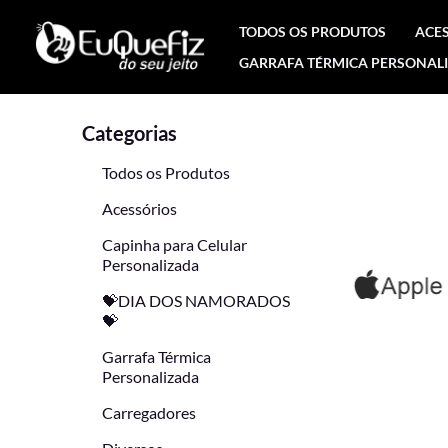
Ir
TODOS OS PRODUTOS
ACE
para
GARRAFA TÉRMICA PERSONAL
o
conteúdo
Categorias
Todos os Produtos
Acessórios
Capinha para Celular
Personalizada
💝DIA DOS NAMORADOS
💝
Garrafa Térmica
Personalizada
Carregadores