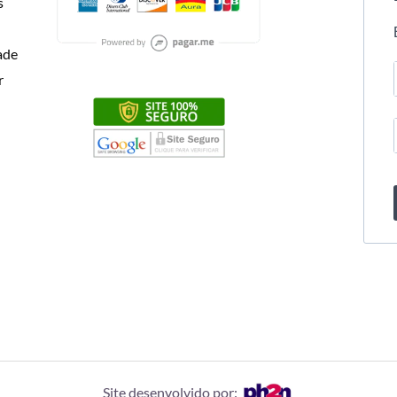
s
dade
r
Site desenvolvido por: