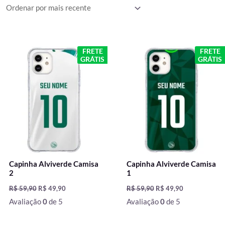
mais
recente
O
O
O
O
FRETE
FRETE
preço
preço
preço
preço
GRÁTIS
GRÁTIS
original
atual
original
atual
era:
é:
era:
é:
R$ 59,90.
R$ 49,90.
R$ 59,90.
R$ 49,90.
Capinha Alviverde Camisa
Capinha Alviverde Camisa
2
1
R$
59,90
R$
49,90
R$
59,90
R$
49,90
Avaliação
0
de 5
Avaliação
0
de 5