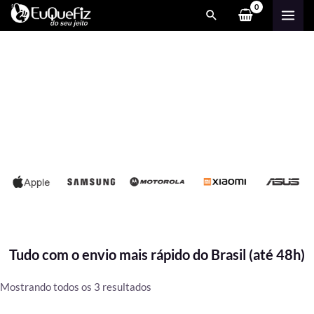
Ir
MAI
para
ME
o
conteúdo
Tudo com o envio mais rápido do Brasil (até 48h)
Classificado
Mostrando todos os 3 resultados
por