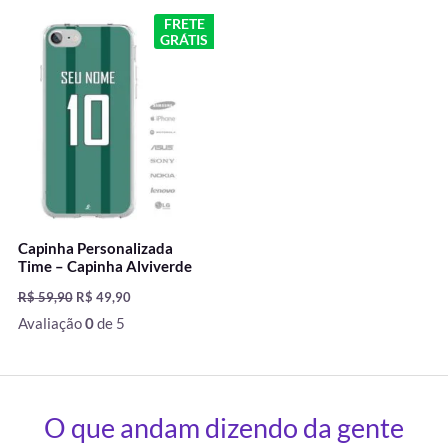
O
O
FRETE
preço
preço
GRÁTIS
original
atual
era:
é:
R$ 59,90.
R$ 49,90.
Capinha Personalizada
Time – Capinha Alviverde
R$
59,90
R$
49,90
Avaliação
0
de 5
O que andam dizendo da gente