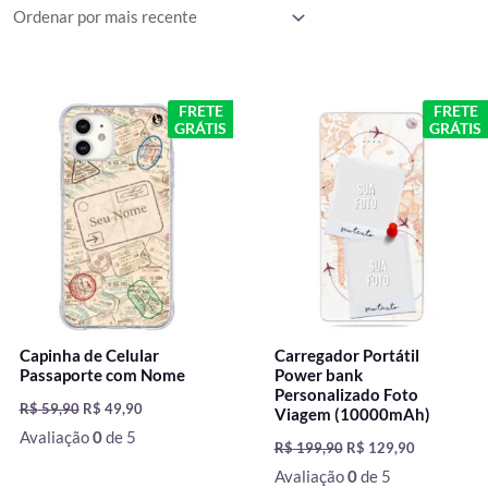
mais
recente
O
O
O
O
FRETE
FRETE
preço
preço
preço
preço
GRÁTIS
GRÁTIS
original
atual
original
atual
era:
é:
era:
é:
R$ 59,90.
R$ 49,90.
R$ 199,90.
R$ 129,90.
Capinha de Celular
Carregador Portátil
Passaporte com Nome
Power bank
Personalizado Foto
R$
59,90
R$
49,90
Viagem (10000mAh)
Avaliação
0
de 5
R$
199,90
R$
129,90
Avaliação
0
de 5