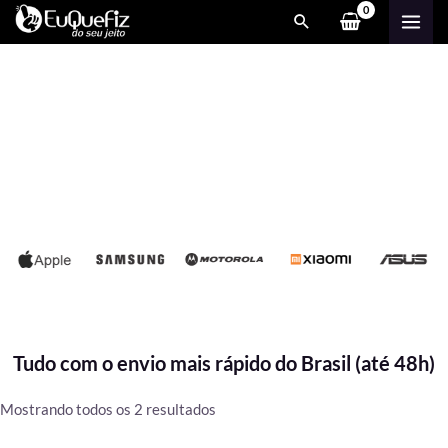
Ir
MAI
para
ME
o
conteúdo
Tudo com o envio mais rápido do Brasil (até 48h)
Classificado
Mostrando todos os 2 resultados
por