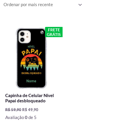
O
O
FRETE
preço
preço
GRÁTIS
original
atual
era:
é:
R$ 59,90.
R$ 49,90.
Capinha de Celular Nível
Papai desbloqueado
R$
59,90
R$
49,90
Avaliação
0
de 5