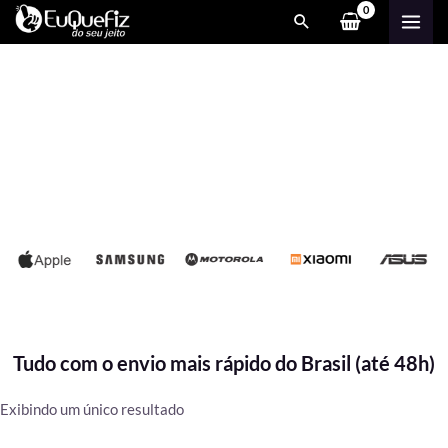
Ir
MAI
para
ME
o
conteúdo
Tudo com o envio mais rápido do Brasil (até 48h)
Exibindo um único resultado