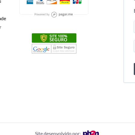
s
dade
r
Site desenvolvido por: