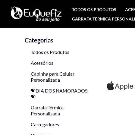
Ir
TODOS OS PRODUTOS
ACE
para
GARRAFA TÉRMICA PERSONAL
o
conteúdo
Categorias
Todos os Produtos
Acessórios
Capinha para Celular
Personalizada
💝DIA DOS NAMORADOS
💝
Garrafa Térmica
Personalizada
Carregadores