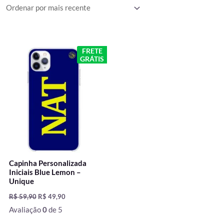
O
O
FRETE
preço
preço
GRÁTIS
original
atual
era:
é:
R$ 59,90.
R$ 49,90.
Capinha Personalizada
Iniciais Blue Lemon –
Unique
R$
59,90
R$
49,90
Avaliação
0
de 5