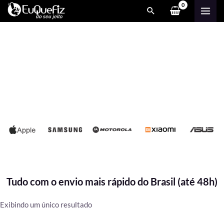
Ir
MAI
para
ME
o
conteúdo
Tudo com o envio mais rápido do Brasil (até 48h)
Exibindo um único resultado