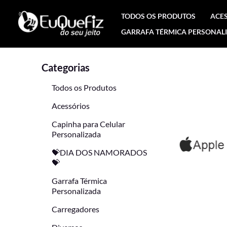
Ir
TODOS OS PRODUTOS
ACE
para
GARRAFA TÉRMICA PERSONAL
o
conteúdo
Categorias
Todos os Produtos
Acessórios
Capinha para Celular
Personalizada
💝DIA DOS NAMORADOS
💝
Garrafa Térmica
Personalizada
Carregadores