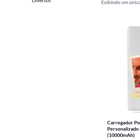
Diversos
Exibindo um único
O
preço
origin
era:
R$ 199
Carregador Po
Personalizado
(10000mAh)