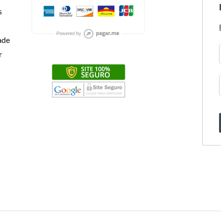
s
dade
r