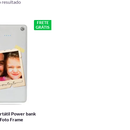
 resultado
O
FRETE
GRÁTIS
preço
al
atual
é:
,90.
R$ 129,90.
rtátil Power bank
 Foto Frame