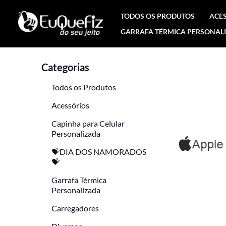
Ir
TODOS OS PRODUTOS
ACE
para
GARRAFA TÉRMICA PERSONAL
o
conteúdo
Categorias
Todos os Produtos
Acessórios
Capinha para Celular
Personalizada
💝DIA DOS NAMORADOS
💝
Garrafa Térmica
Personalizada
Carregadores