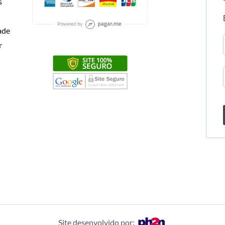
s
dade
r
Site desenvolvido por: