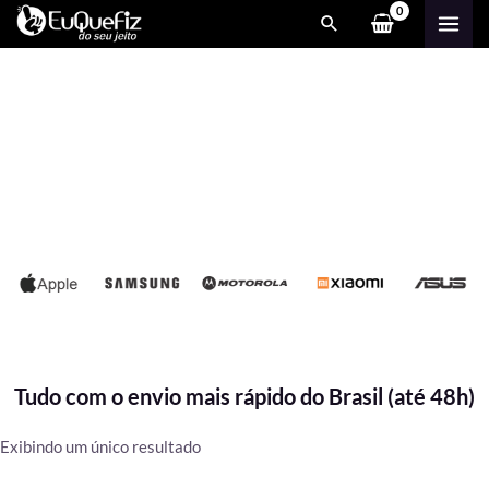
Ir
MAI
para
ME
o
conteúdo
Tudo com o envio mais rápido do Brasil (até 48h)
Exibindo um único resultado