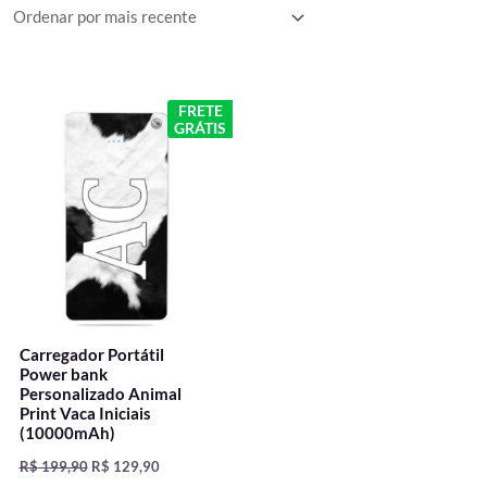
O
O
FRETE
preço
preço
GRÁTIS
original
atual
era:
é:
R$ 199,90.
R$ 129,90.
Carregador Portátil
Power bank
Personalizado Animal
Print Vaca Iniciais
(10000mAh)
R$
199,90
R$
129,90