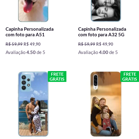
Capinha Personalizada
Capinha Personalizada
com foto para A51
com foto para A32 5G
R$
59,99
R$
49,90
R$
59,99
R$
49,90
Avaliação
4.50
de 5
Avaliação
4.00
de 5
O
O
O
O
FRETE
FRETE
preço
preço
preço
preço
GRÁTIS
GRÁTIS
original
atual
original
atual
era:
é:
era:
é:
R$ 59,99.
R$ 49,90.
R$ 59,99.
R$ 49,90.