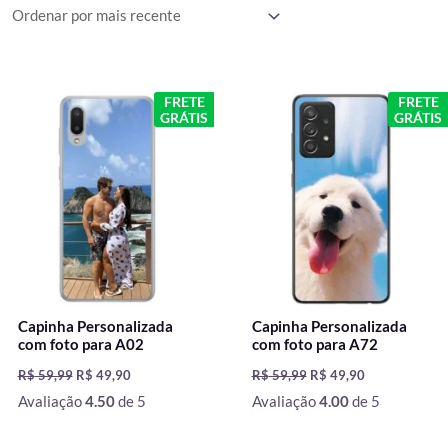
mais
recente
O
O
O
O
FRETE
FRETE
preço
preço
preço
preço
GRÁTIS
GRÁTIS
original
atual
original
atual
era:
é:
era:
é:
R$ 59,99.
R$ 49,90.
R$ 59,99.
R$ 49,90.
Capinha Personalizada
Capinha Personalizada
com foto para A02
com foto para A72
R$
59,99
R$
49,90
R$
59,99
R$
49,90
Avaliação
4.50
de 5
Avaliação
4.00
de 5