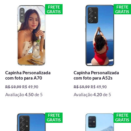
O
O
O
O
FRETE
FRETE
preço
preço
preço
preço
GRÁTIS
GRÁTIS
original
atual
original
atual
era:
é:
era:
é:
R$ 59,99.
R$ 49,90.
R$ 59,99.
R$ 49,90.
Capinha Personalizada
Capinha Personalizada
com foto para A70
com foto para A52s
R$
59,99
R$
49,90
R$
59,99
R$
49,90
Avaliação
4.50
de 5
Avaliação
4.20
de 5
O
O
O
O
FRETE
FRETE
preço
preço
preço
preço
GRÁTIS
GRÁTIS
original
atual
original
atual
era:
é:
era:
é: