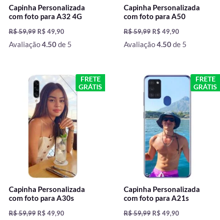
Capinha Personalizada
Capinha Personalizada
com foto para A32 4G
com foto para A50
R$
59,99
R$
49,90
R$
59,99
R$
49,90
Avaliação
4.50
de 5
Avaliação
4.50
de 5
O
O
O
O
FRETE
FRETE
preço
preço
preço
preço
GRÁTIS
GRÁTIS
original
atual
original
atual
era:
é:
era:
é:
R$ 59,99.
R$ 49,90.
R$ 59,99.
R$ 49,90.
Capinha Personalizada
Capinha Personalizada
com foto para A30s
com foto para A21s
R$
59,99
R$
49,90
R$
59,99
R$
49,90