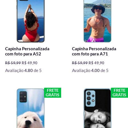
R$ 59,99.
R$ 49,90.
R$ 59,99.
R$ 49,90.
Capinha Personalizada
Capinha Personalizada
com foto para A52
com foto para A71
R$
59,99
R$
49,90
R$
59,99
R$
49,90
Avaliação
4.80
de 5
Avaliação
4.00
de 5
O
O
O
O
FRETE
FRETE
preço
preço
preço
preço
GRÁTIS
GRÁTIS
original
atual
original
atual
era:
é:
era:
é:
R$ 59,99.
R$ 49,90.
R$ 59,99.
R$ 49,90.