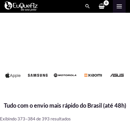
Ir
MAI
para
ME
o
conteúdo
Tudo com o envio mais rápido do Brasil (até 48h)
Classificado
Exibindo 373–384 de 393 resultados
por