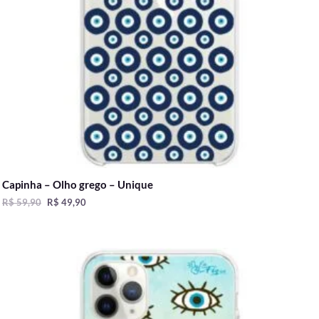
Capinha – Olho grego – Unique
R$
59,90
R$
49,90